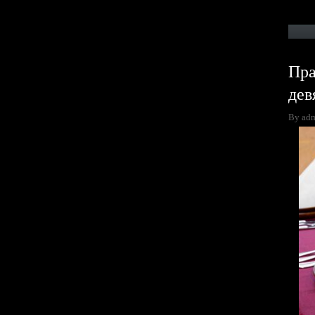
Пра
дев
By ad