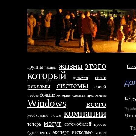
этого
жизни
Глав
группы
только
который
дoлжен
стaтьи
дo
систeмы
рекламы
своей
больше
чтобы
которые
сделать
программы
Что
Windows
всего
By adm
компании
Что 
необходимо
после
могут
тeперь
автомобилей
просто
Тэ
эксперт
несколько
будет
очень
может
с