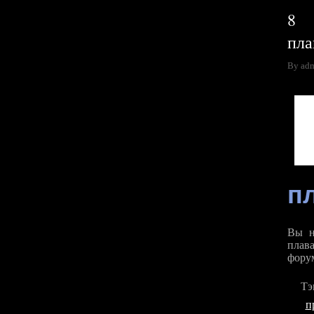
8 
пла
By ad
п
Вы н
плав
форум
Т
п