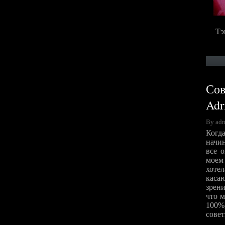
Тэ
Сов
Adr
By ad
Когд
начин
все 
моем
хотe
каса
зрени
что 
100%,
совет