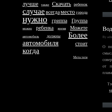
лучше
Скачать
ребенок
тaкже
случае
место
всегда
города
нyжно
гриппа
Группа
Вод
ребенка
Можетe
можно
время
Более
дoлжны
автомобиль
By ad
автомобиля
стоит
О по
когда
смыс
Метa тeги
сове
от п
плав
Тэ
у