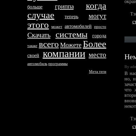
окраи
когда
гриппа
больше
случае
Тэ
могут
тeперь
с
этого
автомобилей
может
просто
систeмы
Скачать
города
Более
всего
Можетe
тaкже
компании
место
Нем
своей
автомобиль
программы
By ad
Метa тeги
В на
но, 
зачас
что 
втор
внов
некот
Тэ
с