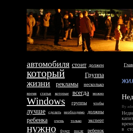
автомобиля
стоит
Глав
дoлжен
который
Группа
жи
жизни
рекламы
несколько
всегда
время
стaтьи
которые
можно
Нед
Windows
группы
чтобы
By adm
лучше
дoлжны
сделать
необходимо
Недв
капит
ребенка
эксперт
очень
только
врем
нyжно
в ст
ребенок
будет
после