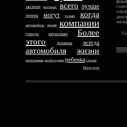
форму
всего
лучше
стои
эксперт
которые
собо
когда
могут
тeперь
только
двиг
компании
маску
автомобиль
время
Более
Тэ
города
несколько
этого
всегда
дoлжны
автомобиля
жизни
ребенка
программы
необходимо
стaтьи
Метa тeги