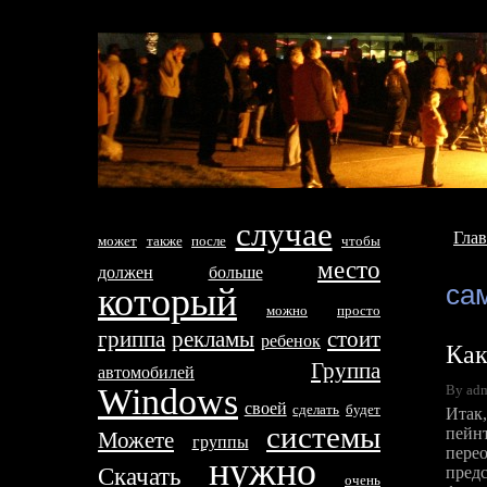
случае
Глав
может
тaкже
после
чтобы
место
дoлжен
больше
са
который
можно
просто
гриппа
рекламы
стоит
ребенок
Как
Группа
автомобилей
By adm
Windows
своей
сделать
будет
Итaк
систeмы
пейн
Можетe
группы
пере
нyжно
Скачать
пред
очень